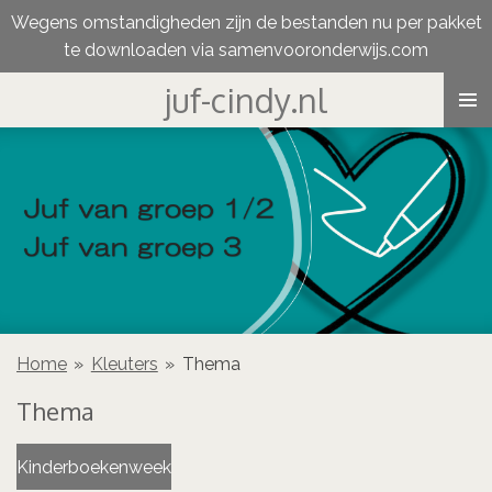
Wegens omstandigheden zijn de bestanden nu per pakket
Ga
te downloaden via samenvooronderwijs.com
direct
naar
juf-cindy.nl
de
hoofdinhoud
Home
»
Kleuters
»
Thema
Thema
Kinderboekenweek