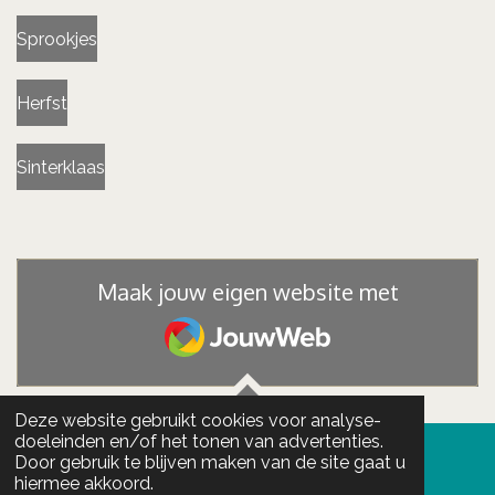
Sprookjes
Herfst
Sinterklaas
Maak jouw eigen website met
JouwWeb
Deze website gebruikt cookies voor analyse-
TOP
doeleinden en/of het tonen van advertenties.
Door gebruik te blijven maken van de site gaat u
hiermee akkoord.
© 2020 juf-cindy.nl