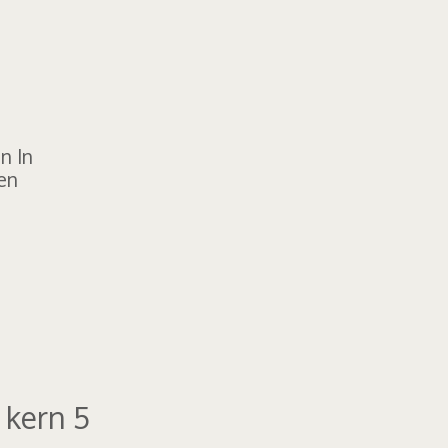
n In
en
 kern 5