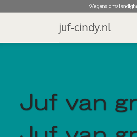
Wegens omstandighed
Ga
direct
naar
juf-cindy.nl
de
hoofdinhoud