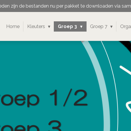
en zijn de bestanden nu per pakket te downloaden via sa
Home
Kleuters
Groep 3
Groep 7
Orga