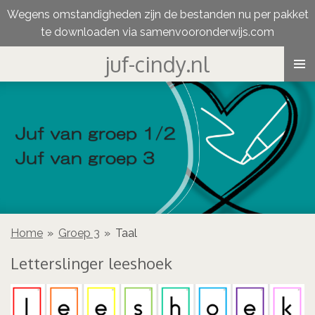
Wegens omstandigheden zijn de bestanden nu per pakket
Ga
te downloaden via samenvooronderwijs.com
direct
naar
juf-cindy.nl
de
hoofdinhoud
Home
»
Groep 3
»
Taal
Letterslinger leeshoek